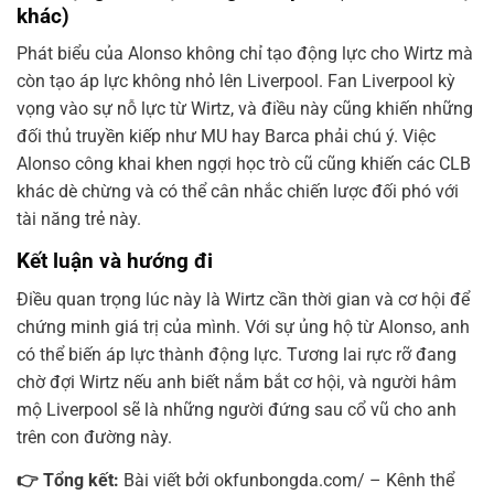
khác)
Phát biểu của Alonso không chỉ tạo động lực cho Wirtz mà
còn tạo áp lực không nhỏ lên Liverpool. Fan Liverpool kỳ
vọng vào sự nỗ lực từ Wirtz, và điều này cũng khiến những
đối thủ truyền kiếp như MU hay Barca phải chú ý. Việc
Alonso công khai khen ngợi học trò cũ cũng khiến các CLB
khác dè chừng và có thể cân nhắc chiến lược đối phó với
tài năng trẻ này.
Kết luận và hướng đi
Điều quan trọng lúc này là Wirtz cần thời gian và cơ hội để
chứng minh giá trị của mình. Với sự ủng hộ từ Alonso, anh
có thể biến áp lực thành động lực. Tương lai rực rỡ đang
chờ đợi Wirtz nếu anh biết nắm bắt cơ hội, và người hâm
mộ Liverpool sẽ là những người đứng sau cổ vũ cho anh
trên con đường này.
👉 Tổng kết:
Bài viết bởi okfunbongda.com/ – Kênh thể