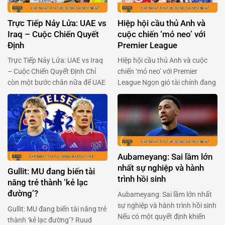
Trực Tiếp Nảy Lửa: UAE vs
Hiệp hội cầu thủ Anh và
Iraq – Cuộc Chiến Quyết
cuộc chiến ‘mỏ neo’ với
Định
Premier League
Trực Tiếp Nảy Lửa: UAE vs Iraq
Hiệp hội cầu thủ Anh và cuộc
– Cuộc Chiến Quyết Định Chỉ
chiến ‘mỏ neo’ với Premier
còn một bước chân nữa để UAE
League Ngọn gió tài chính đang
và Iraq chạm tay vào giấc mơ
thổi mạnh qua Premier League,
World Cup đang chờ đợi phía
khi Hiệp hội cầu thủ chuyên
trước. Hai đội bóng đầy khao
nghiệp Anh (PFA) sẵn sàng ‘xắn
khát này sẽ đụng độ nhau trong
tay áo’ đối đầu với ban tổ chức
trận chiến không khoan nhượng
giải đấu. Trong bối cảnh Premier
vào 23h00 ngày 13/11. …
League chuẩn bị thông qua một
Aubameyang: Sai lầm lớn
…
nhất sự nghiệp và hành
Gullit: MU đang biến tài
trình hồi sinh
năng trẻ thành ‘kẻ lạc
đường’?
Aubameyang: Sai lầm lớn nhất
sự nghiệp và hành trình hồi sinh
Gullit: MU đang biến tài năng trẻ
Nếu có một quyết định khiến
thành ‘kẻ lạc đường’? Ruud