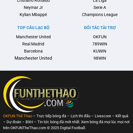
Cristiano Ronaldo
La Liga
Neymar Jr
Serie A
Kylian Mbappé
Champions League
TOP CÂU LẠC BỘ
ĐỐI TÁC TÀI TRỢ
Manchester United
OKFUN
Real Madrid
789WIN
Barcelona
KUWIN
Manchester United
98WIN
OKFUN Thể Thao
– Trực tiếp bóng đá – Lịch thi đấu – Livescore – Kết quả
– Dự đoán – BXH – Tin tức bóng đá mới nhất. Xem bóng đá mọi lúc mọi nơi
trên OKFUNTheThao.com © 2025 Digital Football.