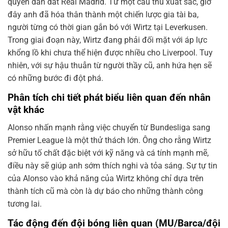
quyền dẫn dắt Real Madrid. Từ một cầu thủ xuất sắc, giờ
đây anh đã hóa thân thành một chiến lược gia tài ba,
người từng có thời gian gắn bó với Wirtz tại Leverkusen.
Trong giai đoạn này, Wirtz đang phải đối mặt với áp lực
khổng lồ khi chưa thể hiện được nhiều cho Liverpool. Tuy
nhiên, với sự hậu thuẫn từ người thầy cũ, anh hứa hẹn sẽ
có những bước đi đột phá.
Phân tích chi tiết phát biểu liên quan đến nhân
vật khác
Alonso nhấn mạnh rằng việc chuyển từ Bundesliga sang
Premier League là một thử thách lớn. Ông cho rằng Wirtz
sở hữu tố chất đặc biệt với kỹ năng và cá tính mạnh mẽ,
điều này sẽ giúp anh sớm thích nghi và tỏa sáng. Sự tự tin
của Alonso vào khả năng của Wirtz không chỉ dựa trên
thành tích cũ mà còn là dự báo cho những thành công
tương lai.
Tác động đến đội bóng liên quan (MU/Barca/đội