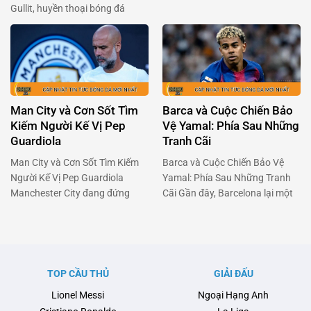
Pierre-Emerick Aubameyang
Gullit, huyền thoại bóng đá
cảm thấy tiếc nuối nhất, thì đó
người Hà Lan, gần đây đã gây
chính là lần chuyển đến Chelsea
bão với phát biểu về Alejandro
vào năm 2022. Chân sút người
Garnacho – tài năng trẻ của
Gabon đã dám trải lòng về giai
Manchester United. Ông cho
đoạn u ám ấy, và cách anh đang
rằng Garnacho, một viên ngọc
tìm …
sáng giá, đang bị kìm hãm bởi
Man City và Cơn Sốt Tìm
Barca và Cuộc Chiến Bảo
chính môi trường …
Kiếm Người Kế Vị Pep
Vệ Yamal: Phía Sau Những
Guardiola
Tranh Cãi
Man City và Cơn Sốt Tìm Kiếm
Barca và Cuộc Chiến Bảo Vệ
Người Kế Vị Pep Guardiola
Yamal: Phía Sau Những Tranh
Manchester City đang đứng
Cãi Gần đây, Barcelona lại một
trước một cột mốc quan trọng
lần nữa chiếm sóng khi vấn đề
khi Pep Guardiola có thể sẽ rời
liên quan đến chấn thương của
ghế huấn luyện sau mùa hè tới.
tài năng trẻ Lamine Yamal và
Pep đã biến Man City thành một
cuộc trao đổi căng thẳng giữa
thế lực không thể cản phá tại
đội bóng này với Liên đoàn
TOP CẦU THỦ
GIẢI ĐẤU
Anh và châu Âu, với …
Bóng đá Tây Ban Nha (RFEF)
Lionel Messi
Ngoại Hạng Anh
nổi …