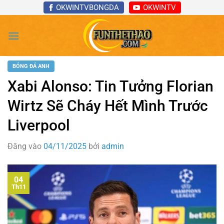
Bỏ
OKWINTVBONGDA
OKWINTV
qua
nội
dung
BÓNG ĐÁ ANH
Xabi Alonso: Tin Tưởng Florian
Wirtz Sẽ Cháy Hết Mình Trước
Liverpool
Đăng vào
04/11/2025
bởi
admin
04
Th11