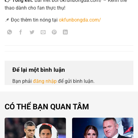
👉 Tổng kết:
Bài viết bởi okfunbongda.com/ – Kênh thể
thao dành cho fan thực thụ!
📌 Đọc thêm tin nóng tại
okfunbongda.com/
Để lại một bình luận
Bạn phải
đăng nhập
để gửi bình luận.
CÓ THỂ BẠN QUAN TÂM