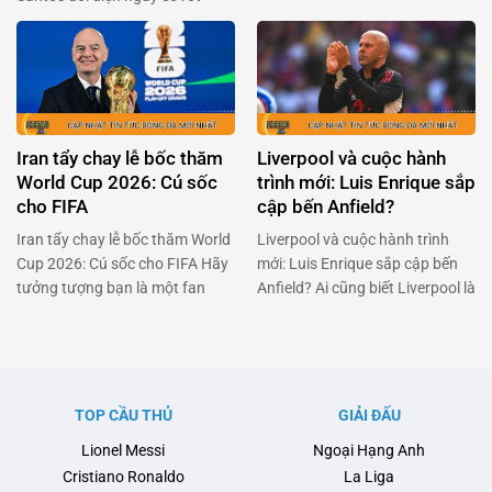
hạng, Neymar đã khiến cả Brazil
kỳ vọng sẽ làm nên điều kỳ diệu.
phải thán phục với quyết định
Nhưng đời không như mơ, và
táo bạo: trở lại sân cỏ dù đang
bây giờ anh đang đối mặt với
dính chấn thương nặng. Anh
việc trở lại Stamford Bridge sau
không chỉ đơn thuần là một ngôi
khi không thể kích hoạt điều …
sao bóng đá, mà còn là …
Iran tẩy chay lễ bốc thăm
Liverpool và cuộc hành
World Cup 2026: Cú sốc
trình mới: Luis Enrique sắp
cho FIFA
cập bến Anfield?
Iran tẩy chay lễ bốc thăm World
Liverpool và cuộc hành trình
Cup 2026: Cú sốc cho FIFA Hãy
mới: Luis Enrique sắp cập bến
tưởng tượng bạn là một fan
Anfield? Ai cũng biết Liverpool là
hâm mộ bóng đá cuồng nhiệt,
một trong những đội bóng lớn
đang đếm từng ngày để chứng
nhất thế giới, nhưng giờ đây họ
kiến lễ bốc thăm World Cup
đang đối mặt với một thử thách
2026. Nhưng bùm! Một quốc
không nhỏ. Arne Slot, người
gia đã quyết định tẩy chay sự
từng được kỳ vọng sẽ mang lại
TOP CẦU THỦ
GIẢI ĐẤU
kiện này. Đó chính là …
luồng gió mới cho đội bóng, …
Lionel Messi
Ngoại Hạng Anh
Cristiano Ronaldo
La Liga