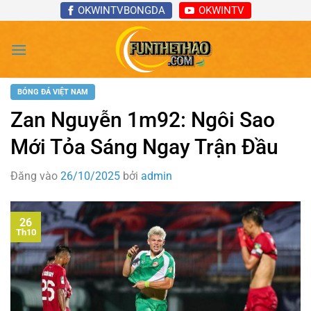
Bỏ
OKWINTVBONGDA
OKWINTV
qua
nội
dung
BÓNG ĐÁ VIỆT NAM
Zan Nguyễn 1m92: Ngôi Sao
Mới Tỏa Sáng Ngay Trận Đầu
Đăng vào
26/10/2025
bởi
admin
26
Th10