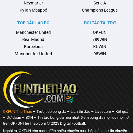
Neymar Jr
Serie A
Kylian Mbappé
Champions League
TOP CÂU LẠC BỘ
ĐỐI TÁC TÀI TRỢ
Manchester United
OKFUN
Real Madrid
789WIN
Barcelona
KUWIN
Manchester United
98WIN
OKFUN Thể Thao
– Trực tiếp bóng đá – Lịch thi đấu – Livescore – Kết quả
– Dự đoán – BXH – Tin tức bóng đá mới nhất. Xem bóng đá mọi lúc mọi nơi
trên OKFUNTheThao.com © 2025 Digital Football.
Ngoài ra, OKFUN còn mang đến nhiều chuyên mục hấp dẫn như tin chuyển