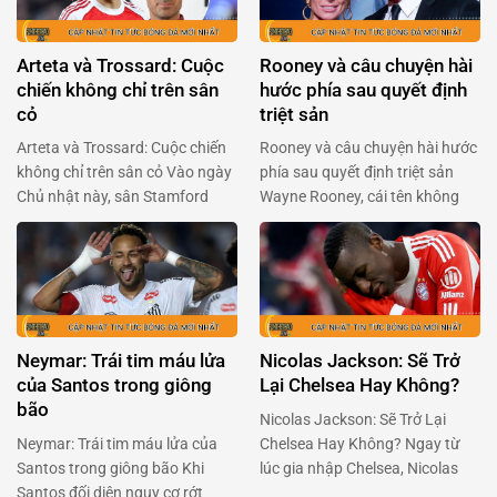
Arteta và Trossard: Cuộc
Rooney và câu chuyện hài
chiến không chỉ trên sân
hước phía sau quyết định
cỏ
triệt sản
Arteta và Trossard: Cuộc chiến
Rooney và câu chuyện hài hước
không chỉ trên sân cỏ Vào ngày
phía sau quyết định triệt sản
Chủ nhật này, sân Stamford
Wayne Rooney, cái tên không
Bridge sẽ lại bùng nổ với cuộc
chỉ gắn liền với Manchester
đối đầu giữa Arsenal và
United mà còn là huyền thoại
Chelsea. Mikel Arteta, người
của bóng đá Anh, đã khiến
đang chèo lái con tàu Arsenal,
người hâm mộ phải cười
đã có những chia sẻ quan trọng
nghiêng ngả với tiết lộ mới đây.
về tình hình của Leandro
Trong một podcast của BBC
Neymar: Trái tim máu lửa
Nicolas Jackson: Sẽ Trở
Trossard, ngôi sao người …
Sport, Rooney chia sẻ …
của Santos trong giông
Lại Chelsea Hay Không?
bão
Nicolas Jackson: Sẽ Trở Lại
Neymar: Trái tim máu lửa của
Chelsea Hay Không? Ngay từ
Santos trong giông bão Khi
lúc gia nhập Chelsea, Nicolas
Santos đối diện nguy cơ rớt
Jackson đã là một cái tên được